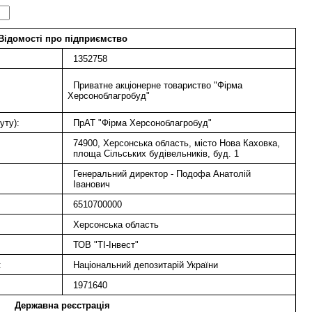
Відомості про підприємство
1352758
Приватне акціонерне товариство "Фірма
Херсоноблагробуд"
уту):
ПрАТ "Фірма Херсоноблагробуд"
74900, Херсонська область, місто Нова Каховка,
площа Сільських будівельників, буд. 1
Генеральний директор - Подофа Анатолій
Іванович
6510700000
Херсонська область
ТОВ "ТІ-Інвест"
:
Національний депозитарій України
1971640
Державна реєстрація