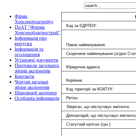
Фірма
Херсоноблагробуд
Код за ЄДРПОУ:
ПрАТ "Фирма
Херсоноблагрострой"
Інформація про
випуски
Повне найменування:
Інформація та
Скорочене найменування (згідно Стат
оголошення
Установчі документи
Протоколи загальних
Юридична адреса:
зборів акціонерів
Контакти
Керівник:
Чергові загальні
збори акціонерів
Код території за КОАТУУ:
Шановний акціонер
Регіон:
Особлива інформація
Зберігач, що обслуговує емітента:
Депозитарій, що обслуговує емітента
Статутний капітал (грн.):