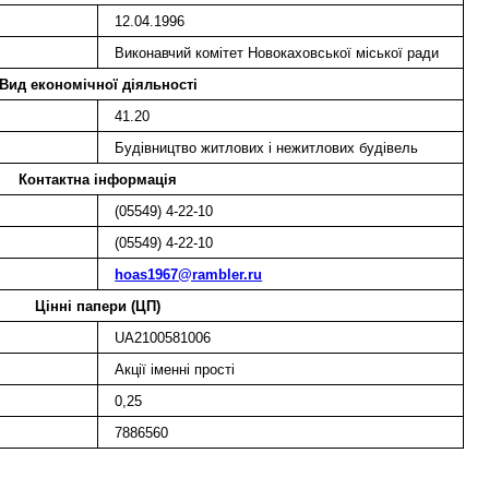
12.04.1996
Виконавчий комітет Новокаховської міської ради
Вид економічної діяльності
41.20
Будівництво житлових і нежитлових будівель
Контактна інформація
(05549) 4-22-10
(05549) 4-22-10
hoas1967@rambler.ru
Цінні папери (ЦП)
UA2100581006
Акції іменні прості
0,25
7886560